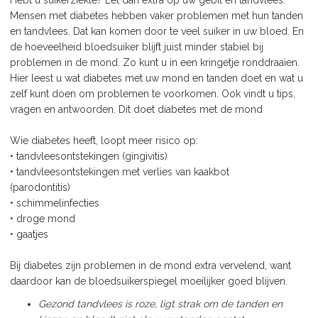
Hebt u suikerziekte? Let dan extra op uw gebit en tandvlees.
Mensen met diabetes hebben vaker problemen met hun tanden
en tandvlees. Dat kan komen door te veel suiker in uw bloed. En
de hoeveelheid bloedsuiker blijft juist minder stabiel bij
problemen in de mond. Zo kunt u in een kringetje ronddraaien.
Hier leest u wat diabetes met uw mond en tanden doet en wat u
zelf kunt doen om problemen te voorkomen. Ook vindt u tips,
vragen en antwoorden. Dit doet diabetes met de mond
Wie diabetes heeft, loopt meer risico op:
• tandvleesontstekingen (gingivitis)
• tandvleesontstekingen met verlies van kaakbot
(parodontitis)
• schimmelinfecties
• droge mond
• gaatjes
Bij diabetes zijn problemen in de mond extra vervelend, want
daardoor kan de bloedsuikerspiegel moeilijker goed blijven.
Gezond tandvlees is roze, ligt strak om de tanden en