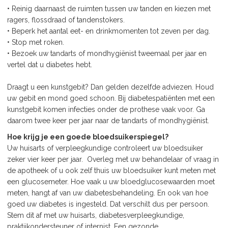
• Reinig daarnaast de ruimten tussen uw tanden en kiezen met
ragers, flossdraad of tandenstokers.
• Beperk het aantal eet- en drinkmomenten tot zeven per dag.
• Stop met roken.
• Bezoek uw tandarts of mondhygiënist tweemaal per jaar en
vertel dat u diabetes hebt.
Draagt u een kunstgebit? Dan gelden dezelfde adviezen. Houd
uw gebit en mond goed schoon. Bij diabetespatiënten met een
kunstgebit komen infecties onder de prothese vaak voor. Ga
daarom twee keer per jaar naar de tandarts of mondhygiënist.
Hoe krijg je een goede bloedsuikerspiegel?
Uw huisarts of verpleegkundige controleert uw bloedsuiker
zeker vier keer per jaar. Overleg met uw behandelaar of vraag in
de apotheek of u ook zelf thuis uw bloedsuiker kunt meten met
een glucosemeter. Hoe vaak u uw bloedglucosewaarden moet
meten, hangt af van uw diabetesbehandeling. En ook van hoe
goed uw diabetes is ingesteld. Dat verschilt dus per persoon.
Stem dit af met uw huisarts, diabetesverpleegkundige,
praktijkondersteuner of internist. Een gezonde