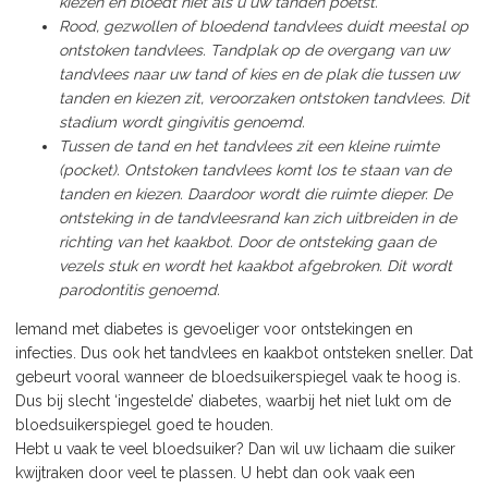
kiezen en bloedt niet als u uw tanden poetst.
Rood, gezwollen of bloedend tandvlees duidt meestal op
ontstoken tandvlees. Tandplak op de overgang van uw
tandvlees naar uw tand of kies en de plak die tussen uw
tanden en kiezen zit, veroorzaken ontstoken tandvlees. Dit
stadium wordt gingivitis genoemd.
Tussen de tand en het tandvlees zit een kleine ruimte
(pocket). Ontstoken tandvlees komt los te staan van de
tanden en kiezen. Daardoor wordt die ruimte dieper. De
ontsteking in de tandvleesrand kan zich uitbreiden in de
richting van het kaakbot. Door de ontsteking gaan de
vezels stuk en wordt het kaakbot afgebroken. Dit wordt
parodontitis genoemd.
Iemand met diabetes is gevoeliger voor ontstekingen en
infecties. Dus ook het tandvlees en kaakbot ontsteken sneller. Dat
gebeurt vooral wanneer de bloedsuikerspiegel vaak te hoog is.
Dus bij slecht ‘ingestelde’ diabetes, waarbij het niet lukt om de
bloedsuikerspiegel goed te houden.
Hebt u vaak te veel bloedsuiker? Dan wil uw lichaam die suiker
kwijtraken door veel te plassen. U hebt dan ook vaak een