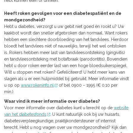
hebt kunnen eten of drinken.
Heeft roken gevolgen voor een diabetespatiënt en de
mondgezondheid?
Hebt u diabetes, verzorgt u uw gebit niet goed én rookt u? Uw
kaakbot wordt dan sneller afgebroken dan normaal. Want rokers
hebben een slechtere doorbloeding van het tandvlees. Hierdoor
bloedt het tandvlees niet of nauwelijks, terwijl het wel ontstoken
is. Rokers hebben meer last van tandvleesontsteking (gingivitis)
en tandvleesontsteking met botafbraak (parodontitis). Bovendien
hebt u door roken eerder last van een hoge bloedsuikerspiegel.
Wilt u stoppen met roken? Gefeliciteerd! U hebt meer kans van
slagen als u er een hulpmiddel bij gebruikt. Meer informatie vindt
u op op
www.rokeninfo.nl
of bel 0900 – 1995 (€ 0,10 per
min.).
Waar vind ik meer informatie over diabetes?
Voor meer informatie over diabetes kunt u terecht op de
website
van het diabetesfonds
. U kunt natuurlijk ook bij uw huisarts,
diabetesverpleegkundige, praktijkondersteuner of internist
terecht. Hebt u nog vragen over uw mondgezondheid? Kijk dan