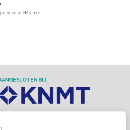
m.
g in onze wachtkamer.
AANGESLOTEN BIJ:
g.