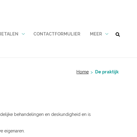
 BETALEN
CONTACTFORMULIER
MEER
Tarieven
Meer
en
submenu
betalen
submenu
Home
De praktijk
ndelijke behandelingen en deskundigheid en is
we eigenaren.