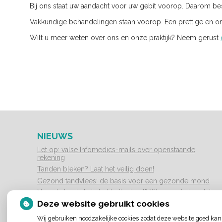
Bij ons staat uw aandacht voor uw gebit voorop. Daarom b
Vakkundige behandelingen staan voorop. Een prettige en ont
Wilt u meer weten over ons en onze praktijk? Neem gerust
NIEUWS
Let op: valse Infomedics-mails over openstaande
rekening
Tanden bleken? Laat het veilig doen!
Gezond tandvlees: de basis voor een gezonde mond
Naar de tandarts in het buitenland? Wees op je hoede!
Deze website gebruikt cookies
(Mond)zorgkosten gemaakt in 2025? Check of die
aftrekbaar zijn
Wij gebruiken noodzakelijke cookies zodat deze website goed kan