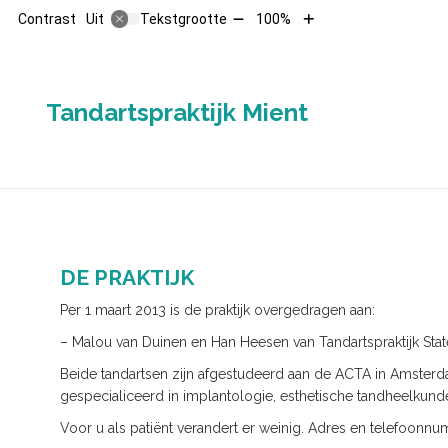
Tekst
Tekst
Contrast
Tekstgrootte
100%
Uit
verkleinen
vergroten
met
met
10%
10%
HOOFD
Tandartspraktijk Mient
DE PRAKTIJK
Per 1 maart 2013 is de praktijk overgedragen aan:
– Malou van Duinen en Han Heesen van Tandartspraktijk Stat
Beide tandartsen zijn afgestudeerd aan de ACTA in Amsterda
gespecialiceerd in implantologie, esthetische tandheelku
Voor u als patiënt verandert er weinig. Adres en telefoon