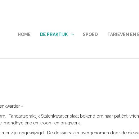
MENU
HOME
DE PRAKTIJK
SPOED
TARIEVEN EN
De
praktijk
submenu
enkwartier –
m. Tandartspraktijk Statenkwartier staat bekend om haar patiënt-vrie
nde, mondhygiëne en kroon- en brugwerk.
nummer zijn ongewijzigd. De dossiers zijn overgenomen door de nieu