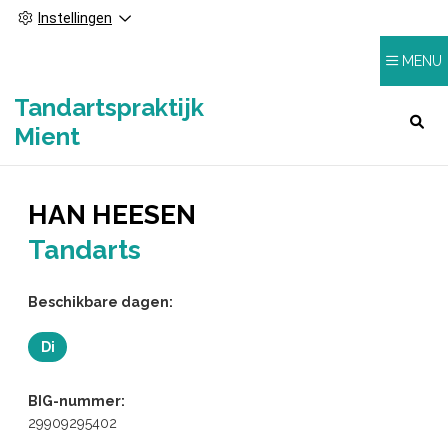
Instellingen
MENU
Tandartspraktijk
HOOFDMENU
Mient
HAN HEESEN
Tandarts
Beschikbare dagen:
Di
Dinsdag
BIG-nummer:
29909295402