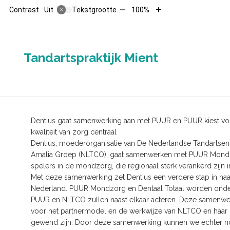
Tekst
Tekst
Contrast
Tekstgrootte
100%
Uit
verkleinen
vergroten
met
met
10%
10%
HOOFD
Tandartspraktijk Mient
Dentius gaat samenwerking aan met PUUR en PUUR kiest vo
kwaliteit van zorg centraal
Dentius, moederorganisatie van De Nederlandse Tandartsen
Amalia Groep (NLTCO), gaat samenwerken met PUUR Mondzo
spelers in de mondzorg, die regionaal sterk verankerd zijn
Met deze samenwerking zet Dentius een verdere stap in haa
Nederland. PUUR Mondzorg en Dentaal Totaal worden onder
PUUR en NLTCO zullen naast elkaar acteren. Deze samenwe
voor het partnermodel en de werkwijze van NLTCO en haar p
gewend zijn. Door deze samenwerking kunnen we echter no