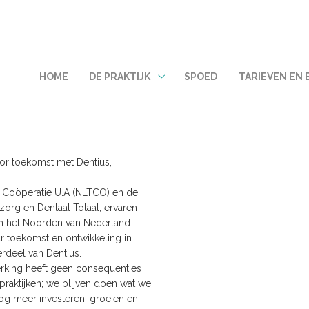
MENU
HOME
DE PRAKTIJK
SPOED
TARIEVEN EN
De
praktijk
submenu
or toekomst met Dentius,
 Coöperatie U.A (NLTCO) en de
rg en Dentaal Totaal, ervaren
 in het Noorden van Nederland.
r toekomst en ontwikkeling in
deel van Dentius.
rking heeft geen consequenties
raktijken; we blijven doen wat we
g meer investeren, groeien en